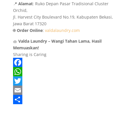
📍
Alamat
: Ruko Depan Pasar Tradisional Cluster
Orchid,
Jl. Harvest City Boulevard No.19, Kabupaten Bekasi,
Jawa Barat 17320
🌐
Order Online
:
valdalaundry.com
🧺
Valda Laundry – Wangi Tahan Lama, Hasil
Memuaskan!
Sharing is Caring
F
a
W
c
h
T
e
a
w
E
b
t
i
m
S
o
s
t
a
h
o
A
t
i
a