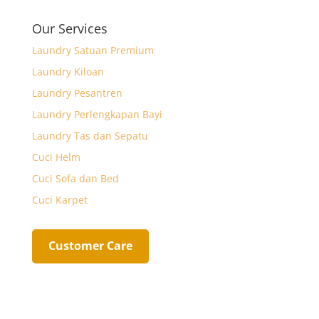
k
p
e
l
r
Our Services
p
r
e
Laundry Satuan Premium
Laundry Kiloan
Laundry Pesantren
Laundry Perlengkapan Bayi
Laundry Tas dan Sepatu
Cuci Helm
Cuci Sofa dan Bed
Cuci Karpet
Customer Care