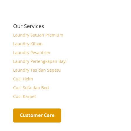
o
s
t
a
h
o
A
t
i
a
k
p
e
l
r
Our Services
p
r
e
Laundry Satuan Premium
Laundry Kiloan
Laundry Pesantren
Laundry Perlengkapan Bayi
Laundry Tas dan Sepatu
Cuci Helm
Cuci Sofa dan Bed
Cuci Karpet
Customer Care