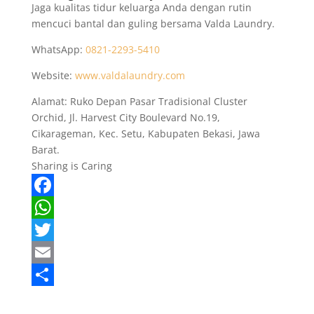
Jaga kualitas tidur keluarga Anda dengan rutin
mencuci bantal dan guling bersama Valda Laundry.
WhatsApp:
0821-2293-5410
Website:
www.valdalaundry.com
Alamat: Ruko Depan Pasar Tradisional Cluster
Orchid, Jl. Harvest City Boulevard No.19,
Cikarageman, Kec. Setu, Kabupaten Bekasi, Jawa
Barat.
Sharing is Caring
F
a
W
c
h
T
e
a
w
E
b
t
i
m
S