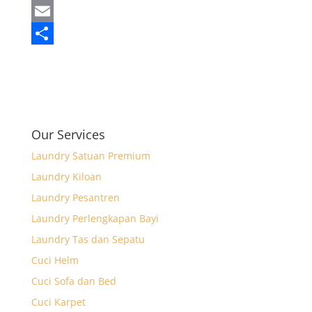
c
h
T
e
a
w
E
b
t
i
m
S
o
s
t
a
h
o
A
t
i
a
k
p
e
l
r
Our Services
p
r
e
Laundry Satuan Premium
Laundry Kiloan
Laundry Pesantren
Laundry Perlengkapan Bayi
Laundry Tas dan Sepatu
Cuci Helm
Cuci Sofa dan Bed
Cuci Karpet