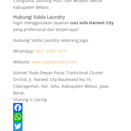
Ciangsana, Gunung Putri, dan wilayah sekitar
Kabupaten Bekasi.
Hubungi Valda Laundry
Ingin menggunakan layanan
cuci sofa Harvest City
yang profesional dan terpercaya?
Hubungi Valda Laundry sekarang juga.
WhatsApp:
0821-2293-5410
Website:
www.valdalaundry.com
Alamat: Ruko Depan Pasar Tradisional Cluster
Orchid, Jl. Harvest City Boulevard No.19,
Cikarageman, Kec. Setu, Kabupaten Bekasi, Jawa
Barat.
Sharing is Caring
F
a
W