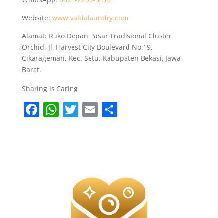
Website:
www.valdalaundry.com
Alamat: Ruko Depan Pasar Tradisional Cluster
Orchid, Jl. Harvest City Boulevard No.19,
Cikarageman, Kec. Setu, Kabupaten Bekasi, Jawa
Barat.
Sharing is Caring
F
W
T
E
S
a
h
w
m
h
c
at
itt
ai
ar
e
s
er
l
e
b
A
o
p
o
p