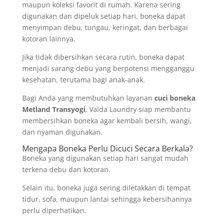
maupun koleksi favorit di rumah. Karena sering
digunakan dan dipeluk setiap hari, boneka dapat
menyimpan debu, tungau, keringat, dan berbagai
kotoran lainnya.
Jika tidak dibersihkan secara rutin, boneka dapat
menjadi sarang debu yang berpotensi mengganggu
kesehatan, terutama bagi anak-anak.
Bagi Anda yang membutuhkan layanan
cuci boneka
Metland Transyogi
, Valda Laundry siap membantu
membersihkan boneka agar kembali bersih, wangi,
dan nyaman digunakan.
Mengapa Boneka Perlu Dicuci Secara Berkala?
Boneka yang digunakan setiap hari sangat mudah
terkena debu dan kotoran.
Selain itu, boneka juga sering diletakkan di tempat
tidur, sofa, maupun lantai sehingga kebersihannya
perlu diperhatikan.