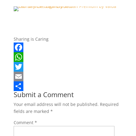
Sharing is Caring
F
a
W
c
h
T
e
a
w
E
Submit a Comment
b
t
i
m
S
Your email address will not be published.
Required
o
s
t
a
h
fields are marked
*
o
A
t
i
a
Comment
*
k
p
e
l
r
p
r
e