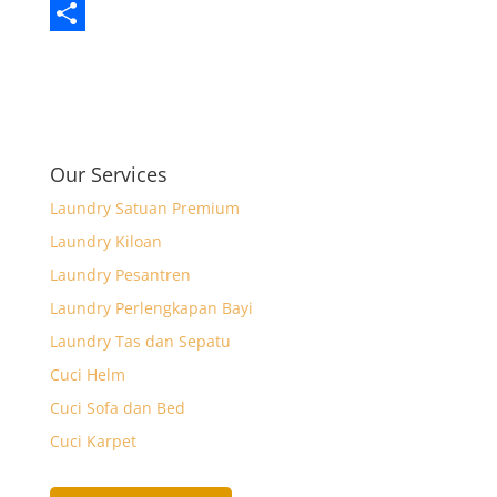
e
a
w
E
b
t
i
m
S
o
s
t
a
h
o
A
t
i
a
k
p
e
l
r
Our Services
p
r
e
Laundry Satuan Premium
Laundry Kiloan
Laundry Pesantren
Laundry Perlengkapan Bayi
Laundry Tas dan Sepatu
Cuci Helm
Cuci Sofa dan Bed
Cuci Karpet