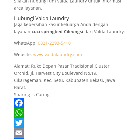
Silakan hubungi tim Valda Laundry untuk informasi
area layanan.
Hubungi Valda Laundry
Jaga kebersihan kasur keluarga Anda dengan
layanan
cuci springbed Cileungsi
dari Valda Laundry.
WhatsApp:
0821-2293-5410
Website:
www.valdalaundry.com
Alamat: Ruko Depan Pasar Tradisional Cluster
Orchid, Jl. Harvest City Boulevard No.19,
Cikarageman, Kec. Setu, Kabupaten Bekasi, Jawa
Barat.
Sharing is Caring
F
a
W
c
h
T