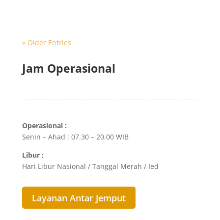
« Older Entries
Jam Operasional
Operasional :
Senin – Ahad : 07.30 – 20.00 WIB
Libur :
Hari Libur Nasional / Tanggal Merah / Ied
Layanan Antar Jemput