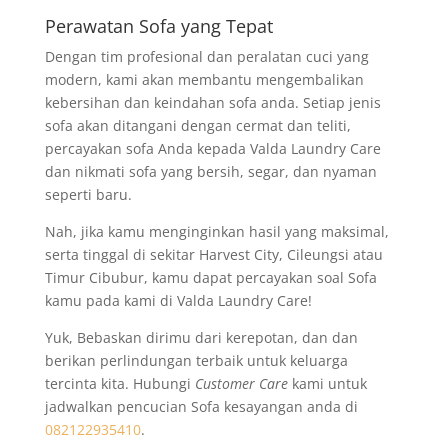
Perawatan Sofa yang Tepat
Dengan tim profesional dan peralatan cuci yang
modern, kami akan membantu mengembalikan
kebersihan dan keindahan sofa anda. Setiap jenis
sofa akan ditangani dengan cermat dan teliti,
percayakan sofa Anda kepada Valda Laundry Care
dan nikmati sofa yang bersih, segar, dan nyaman
seperti baru.
Nah, jika kamu menginginkan hasil yang maksimal,
serta tinggal di sekitar Harvest City, Cileungsi atau
Timur Cibubur, kamu dapat percayakan soal Sofa
kamu pada kami di Valda Laundry Care!
Yuk, Bebaskan dirimu dari kerepotan, dan dan
berikan perlindungan terbaik untuk keluarga
tercinta kita. Hubungi
Customer Care
kami untuk
jadwalkan pencucian Sofa kesayangan anda di
082122935410
.