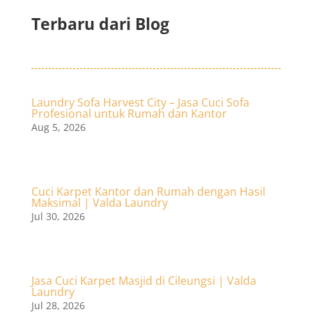
Terbaru dari Blog
Laundry Sofa Harvest City – Jasa Cuci Sofa
Profesional untuk Rumah dan Kantor
Aug 5, 2026
Cuci Karpet Kantor dan Rumah dengan Hasil
Maksimal | Valda Laundry
Jul 30, 2026
Jasa Cuci Karpet Masjid di Cileungsi | Valda
Laundry
Jul 28, 2026