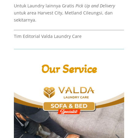
Untuk Laundry lainnya Gratis
Pick Up and Delivery
untuk area Harvest City, Metland Cileungsi, dan
sekitarnya.
Tim Editorial Valda Laundry Care
Our Service