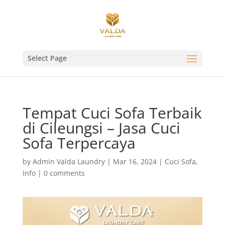
Select Page
Tempat Cuci Sofa Terbaik
di Cileungsi – Jasa Cuci
Sofa Terpercaya
by
Admin Valda Laundry
|
Mar 16, 2024
|
Cuci Sofa
,
Info
|
0 comments