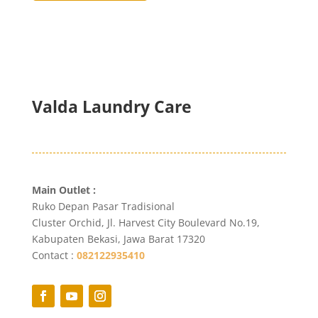
Valda Laundry Care
Main Outlet :
Ruko Depan Pasar Tradisional
Cluster Orchid, Jl. Harvest City Boulevard No.19,
Kabupaten Bekasi, Jawa Barat 17320
Contact :
082122935410