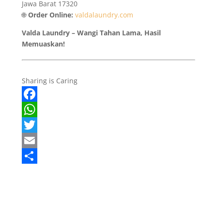
Jawa Barat 17320
🌐
Order Online:
valdalaundry.com
Valda Laundry – Wangi Tahan Lama, Hasil
Memuaskan!
Sharing is Caring
F
a
W
c
h
T
e
a
w
E
b
t
i
m
S
o
s
t
a
h
o
A
t
i
a