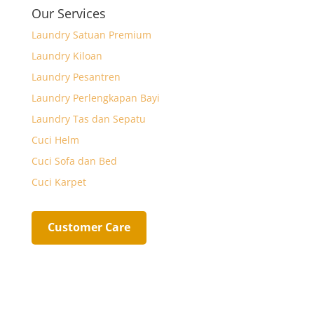
k
p
e
l
r
Our Services
p
r
e
Laundry Satuan Premium
Laundry Kiloan
Laundry Pesantren
Laundry Perlengkapan Bayi
Laundry Tas dan Sepatu
Cuci Helm
Cuci Sofa dan Bed
Cuci Karpet
Customer Care