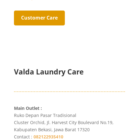
Customer Care
Valda Laundry Care
Main Outlet :
Ruko Depan Pasar Tradisional
Cluster Orchid, Jl. Harvest City Boulevard No.19,
Kabupaten Bekasi, Jawa Barat 17320
Contact :
082122935410