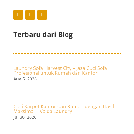
Terbaru dari Blog
Laundry Sofa Harvest City – Jasa Cuci Sofa
Profesional untuk Rumah dan Kantor
Aug 5, 2026
Cuci Karpet Kantor dan Rumah dengan Hasil
Maksimal | Valda Laundry
Jul 30, 2026