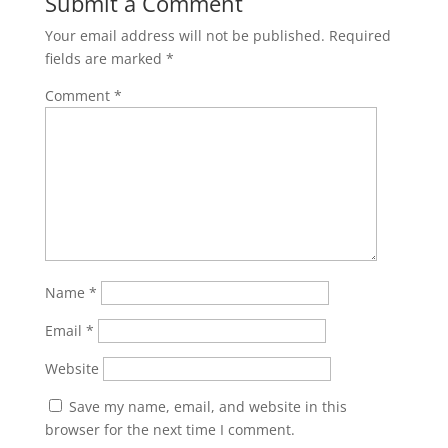
Submit a Comment
b
t
i
m
S
Your email address will not be published.
Required
o
s
t
a
h
fields are marked
*
o
A
t
i
a
Comment
*
k
p
e
l
r
p
r
e
Name
*
Email
*
Website
Save my name, email, and website in this
browser for the next time I comment.