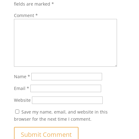
fields are marked
*
o
A
t
i
a
Comment
*
k
p
e
l
r
p
r
e
Name
*
Email
*
Website
Save my name, email, and website in this
browser for the next time I comment.