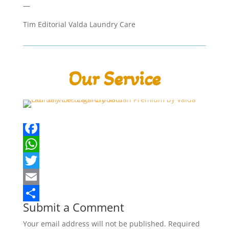
—
Tim Editorial Valda Laundry Care
Our Service
Sharing is Caring
F
a
W
c
h
T
e
a
w
E
Submit a Comment
b
t
i
m
S
Your email address will not be published.
Required
o
s
t
a
h